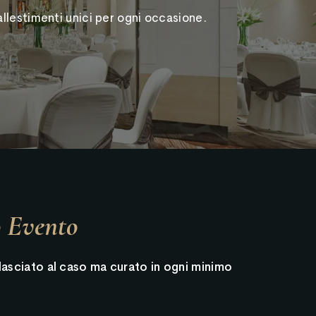
llestimenti unici per ogni occasione.
o Evento
 lasciato al caso ma curato in ogni minimo