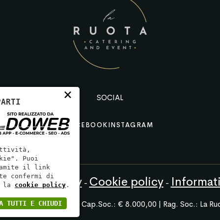
×
SOCIAL
PARTI
FACEBOOK
INSTAGRAM
ttività,
kie". Puoi
amite il link
te confermi di
va sulla privacy
Cookie policy
Informati
-
-
 la
cookie policy
.
238 | REA: VR431909 | Cap.Soc.: € 8.000,00 | Rag. Soc.: La Ruo
A TUTTI E CHIUDI