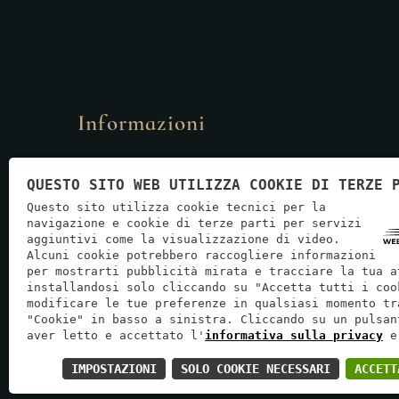
Informazioni
Via Enrico Fermi, 57 - 37135 - Verona
QUESTO SITO WEB UTILIZZA COOKIE DI TERZE 
info@laruotacatering.it
Questo sito utilizza cookie tecnici per la
navigazione e cookie di terze parti per servizi
+39 045 221 4069
aggiuntivi come la visualizzazione di video.
Alcuni cookie potrebbero raccogliere informazioni
per mostrarti pubblicità mirata e tracciare la tua a
installandosi solo cliccando su "Accetta tutti i coo
modificare le tue preferenze in qualsiasi momento tr
"Cookie" in basso a sinistra. Cliccando su un pulsan
Informati
aver letto e accettato l'
informativa sulla privacy
e
IMPOSTAZIONI
SOLO COOKIE NECESSARI
P.IVA: 04574690
ACCETT