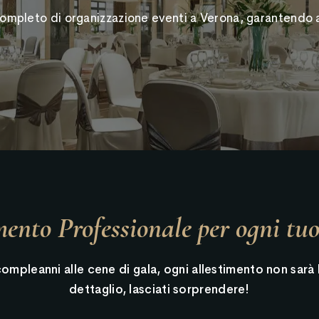
completo di organizzazione eventi a Verona, garantendo a
mento Professionale per ogni tu
i compleanni alle cene di gala, ogni allestimento non sarà
dettaglio, lasciati sorprendere!