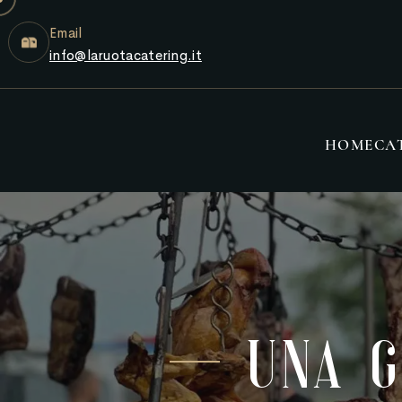
Email
info@laruotacatering.it
HOME
CA
Una G