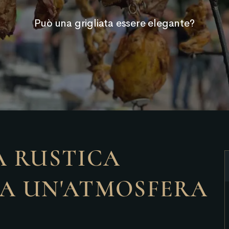
Può una grigliata essere elegante?
A RUSTICA
A UN'ATMOSFERA